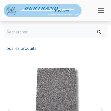
Se rendre au contenu
Tous les produits